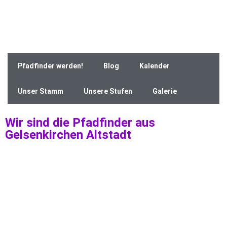
Pfadfinder werden!
Blog
Kalender
Unser Stamm
Unsere Stufen
Galerie
Wir sind die Pfadfinder aus
Gelsenkirchen Altstadt
Schön, dass du hier bist. Hier erfährst du einiges über
die Pfadfinder aus Gelsenkirchen und kannst den
traditionsreichen Stamm Exodus kennenlernen.
Bei den Pfadfindern kann jeder mitmachen und Spaß haben.
Wenn du zwischen 7 und 18 Jahren alt bist, Lust auf