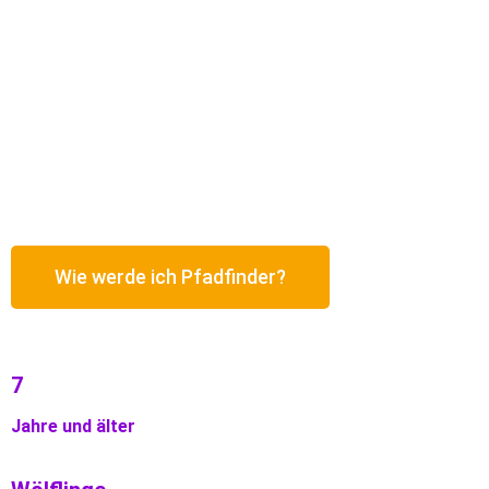
Abenteuer, Spaß und neue Freunde hast, dann bist du bei uns
genau richtig.
Neben wöchentlichen
Gruppenstunden
und
regelmäßigen Aktionstagen am Wochenende fahren wir
natürlich auch mehrmals im Jahr
ins Zeltlager
und sind mit
dem
Wanderrucksack
oder dem Kanu unterwegs. Schau doch
einfach mal in Gelsenkirchen, gleich am Heinrich-König-Platz,
vorbei und mach mit –
werde Pfadfinder!
Wie werde ich Pfadfinder?
7
Jahre und älter