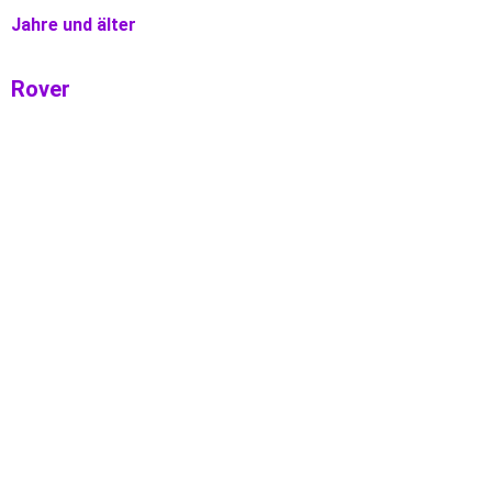
Jahre und älter
Rover
Kontaktiere uns!
Du hast Fragen zu den Pfadfindern oder möchtest
mehr zur Anmeldung wissen?
Schreib uns!