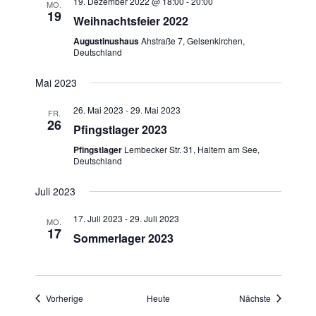
19. Dezember 2022 @ 18:00
-
20:00
MO.
19
Weihnachtsfeier 2022
Augustinushaus
Ahstraße 7, Gelsenkirchen,
Deutschland
Mai 2023
26. Mai 2023
-
29. Mai 2023
FR.
26
Pfingstlager 2023
Pfingstlager
Lembecker Str. 31, Haltern am See,
Deutschland
Juli 2023
17. Juli 2023
-
29. Juli 2023
MO.
17
Sommerlager 2023
Veranstaltungen
Veranstaltu
Vorherige
Heute
Nächste