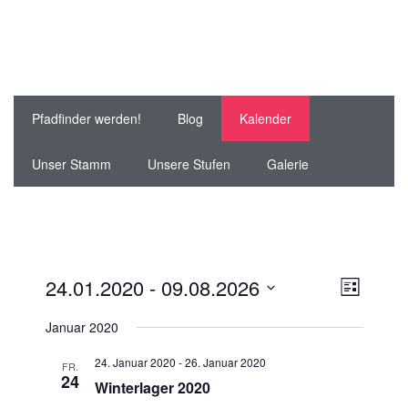
Pfadfinder werden!
Blog
Kalender
Unser Stamm
Unsere Stufen
Galerie
Ansichte
Veranst
24.01.2020
 - 
09.08.2026
Liste
Ansicht
Navigati
Datum
Januar 2020
Navigat
wählen.
24. Januar 2020
-
26. Januar 2020
FR.
24
Winterlager 2020