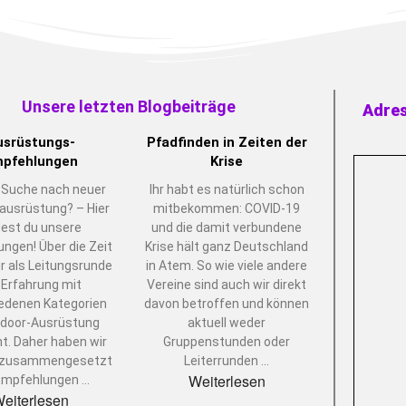
Unsere letzten Blogbeiträge
Adre
usrüstungs-
Pfadfinden in Zeiten der
pfehlungen
Krise
 Suche nach neuer
Ihr habt es natürlich schon
ausrüstung? – Hier
mitbekommen: COVID-19
dest du unsere
und die damit verbundene
ngen! Über die Zeit
Krise hält ganz Deutschland
r als Leitungsrunde
in Atem. So wie viele andere
l Erfahrung mit
Vereine sind auch wir direkt
edenen Kategorien
davon betroffen und können
tdoor-Ausrüstung
aktuell weder
. Daher haben wir
Gruppenstunden oder
 zusammengesetzt
Leiterrunden
…
Weiterlesen
Empfehlungen
…
eiterlesen