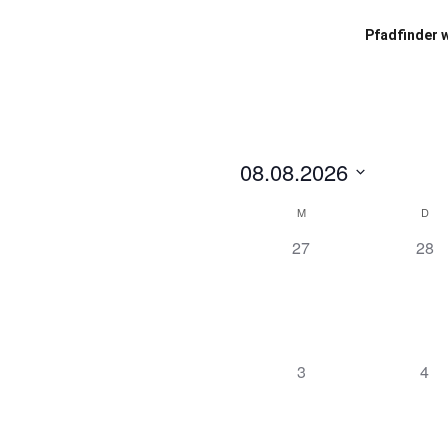
Pfadfinder 
08.08.2026
Datum
Kalender
M
D
wählen.
0
0
27
28
von
Veranstaltungen,
Vera
Veranstaltungen
0
0
3
4
Veranstaltungen,
Ver