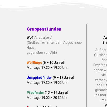
Gruppenstunden
A
Wo?
Ahstraße 7
Em
(Großes Tor hinter dem Augustinus-
Haus,
Auf der
gegenüber von Aldi)
Outdoor
fin
Wölflinge
(6 – 10 Jahre)
Empfehlu
Montags 17:30 – 19:00 Uhr
haben wi
vie
Jungpfadfinder
(9 – 13 Jahre)
verschi
Montags 17:30 – 19:00 Uhr
an Ou
gemacht
Pfadfinder
(12 – 16 Jahre)
uns mal
Montags 19:00 – 20:30 Uhr
um 
W