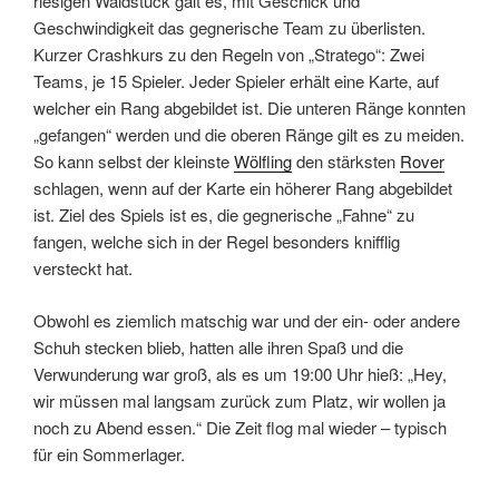
riesigen Waldstück galt es, mit Geschick und
Geschwindigkeit das gegnerische Team zu überlisten.
Kurzer Crashkurs zu den Regeln von „Stratego“: Zwei
Teams, je 15 Spieler. Jeder Spieler erhält eine Karte, auf
welcher ein Rang abgebildet ist. Die unteren Ränge konnten
„gefangen“ werden und die oberen Ränge gilt es zu meiden.
So kann selbst der kleinste
Wölfling
den stärksten
Rover
schlagen, wenn auf der Karte ein höherer Rang abgebildet
ist. Ziel des Spiels ist es, die gegnerische „Fahne“ zu
fangen, welche sich in der Regel besonders knifflig
versteckt hat.
Obwohl es ziemlich matschig war und der ein- oder andere
Schuh stecken blieb, hatten alle ihren Spaß und die
Verwunderung war groß, als es um 19:00 Uhr hieß: „Hey,
wir müssen mal langsam zurück zum Platz, wir wollen ja
noch zu Abend essen.“ Die Zeit flog mal wieder – typisch
für ein Sommerlager.