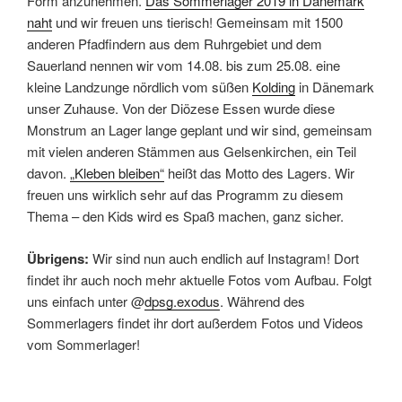
Form anzunehmen.
Das Sommerlager 2019 in Dänemark
naht
und wir freuen uns tierisch! Gemeinsam mit 1500
anderen Pfadfindern aus dem Ruhrgebiet und dem
Sauerland nennen wir vom 14.08. bis zum 25.08. eine
kleine Landzunge nördlich vom süßen
Kolding
in Dänemark
unser Zuhause. Von der Diözese Essen wurde diese
Monstrum an Lager lange geplant und wir sind, gemeinsam
mit vielen anderen Stämmen aus Gelsenkirchen, ein Teil
davon.
„Kleben bleiben“
heißt das Motto des Lagers. Wir
freuen uns wirklich sehr auf das Programm zu diesem
Thema – den Kids wird es Spaß machen, ganz sicher.
Übrigens:
Wir sind nun auch endlich auf Instagram! Dort
findet ihr auch noch mehr aktuelle Fotos vom Aufbau. Folgt
uns einfach unter @
dpsg.exodus
. Während des
Sommerlagers findet ihr dort außerdem Fotos und Videos
vom Sommerlager!